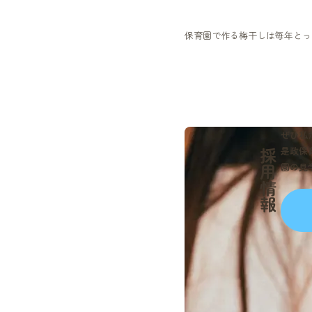
保育園で作る梅干しは毎年とっ
ぜひ私
是政保
採用情報
園の見