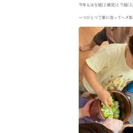
今年もはな組(２歳児)とり組(
一つひとつ丁寧に洗ってヘタ取