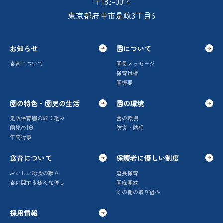
〒183-0014
東京都府中市是政3丁目6
お知らせ
園について
食育について
園長メッセージ
保育目標
園概要
園の特色・園児の生活
園の環境
是政保育園の取り組み
園の環境
園児の1日
防災・防犯
年間行事
食育について
保護者に優しい制度
おいしい給食の献立
延長保育
食に関する様々な催し
園庭開放
その他の取り組み
採用情報